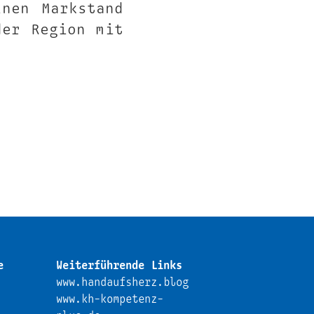
inen Markstand
der Region mit
e
Weiterführende Links
www.handaufsherz.blog
www.kh-kompetenz-