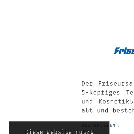
Fris
Der Friseursa
5-köpfiges T
und Kosmetik
alt und beste
WEITERLESEN
Diese Website nutzt