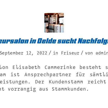
eursalon in Oelde sucht Nachfolg
/
/
September 12, 2022
in
Friseur
von
admi
lon Elisabeth Cammerinke besteht 
eam ist Ansprechpartner für sämtli
leistungen. Der Kundenstamm reicht
ht vorrangig aus Stammkunden.